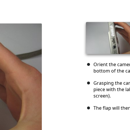
Orient the camer
bottom of the c
Grasping the cam
piece with the la
screen).
The flap will th