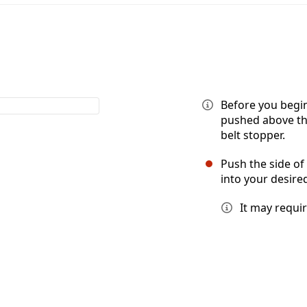
Before you begin
pushed above the
belt stopper.
Push the side of
into your desired
It may requi