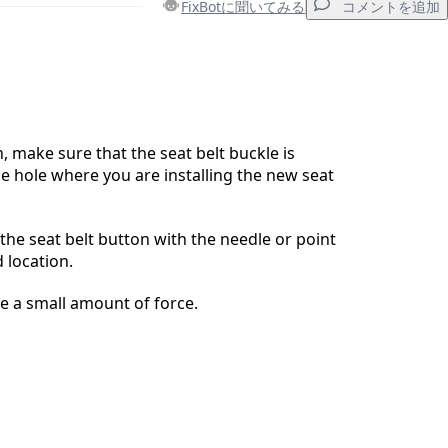
FixBotに聞いてみる
コメントを追加
コメントを追加
, make sure that the seat belt buckle is
 hole where you are installing the new seat
キャンセル
コメントを投稿
 the seat belt button with the needle or point
 location.
re a small amount of force.