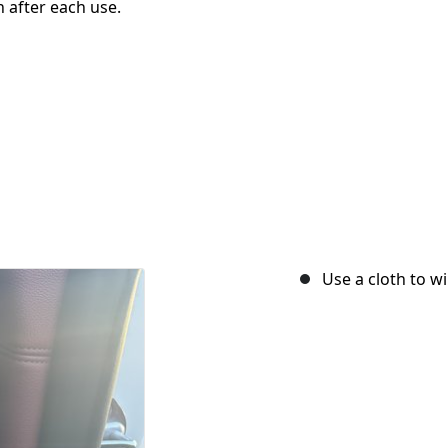
 after each use.
Use a cloth to w