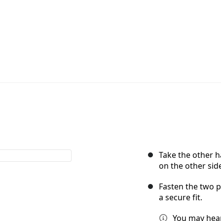
Take the other ha
on the other side
Fasten the two p
a secure fit.
You may hear