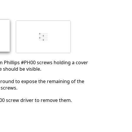
コメントを追加
キャンセル
コメントを投稿
 Phillips #PH00 screws holding a cover
 should be visible.
around to expose the remaining of the
 screws.
00 screw driver to remove them.