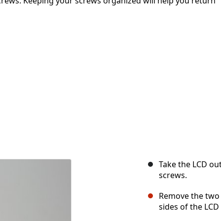
crews. Keeping your screws organized will help you return
Take the LCD out
screws.
Remove the two 
sides of the LCD