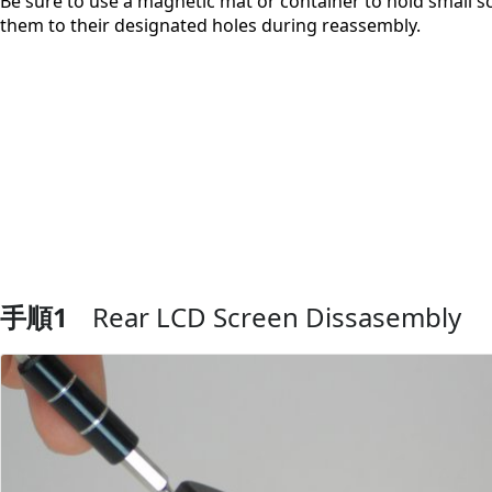
Be sure to use a magnetic mat or container to hold small s
them to their designated holes during reassembly.
手順1
Rear LCD Screen Dissasembly