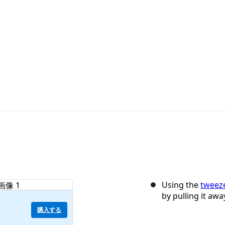
Using the
tweez
by pulling it aw
購入する