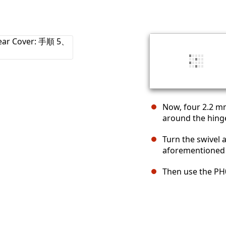
Now, four 2.2 mm
around the hinge
Turn the swivel 
aforementioned
Then use the PH