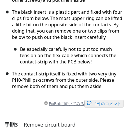
other screws) and put them aside
The black insert is a plastic part and fixed with four
clips from below. The most upper ring can be lifted
a little bit on the opposite side of the contacts. By
doing that, you can remove one or two clips from
below to push out the black insert carefully.
Be especially carefully not to put too much
tension on the flex-cable which connects the
contact-strip with the PCB below!
The contact-strip itself is fixed with two very tiny
PH0-Phillips-screws from the outer side. Please
remove both of them and put them aside
FixBotに聞いてみる
1件のコメント
手順3
Remove circuit board
コメントを追加