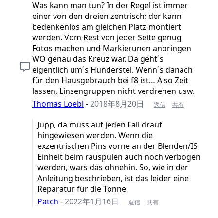
Was kann man tun? In der Regel ist immer
einer von den dreien zentrisch; der kann
bedenkenlos am gleichen Platz montiert
werden. Vom Rest von jeder Seite genug
Fotos machen und Markierunen anbringen
WO genau das Kreuz war. Da geht´s
eigentlich um´s Hunderstel. Wenn´s danach
für den Hausgebrauch bei f8 ist… Also Zeit
lassen, Linsengruppen nicht verdrehen usw.
Thomas Loebl
-
2018年8月20日
返信
共有
Jupp, da muss auf jeden Fall drauf
hingewiesen werden. Wenn die
exzentrischen Pins vorne an der Blenden/IS
Einheit beim rauspulen auch noch verbogen
werden, wars das ohnehin. So, wie in der
Anleitung beschrieben, ist das leider eine
Reparatur für die Tonne.
Patch
-
2022年1月16日
返信
共有