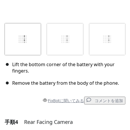
Lift the bottom corner of the battery with your
fingers.
Remove the battery from the body of the phone.
FixBotに聞いてみる
コメントを追加
手順4
Rear Facing Camera
コメントを追加