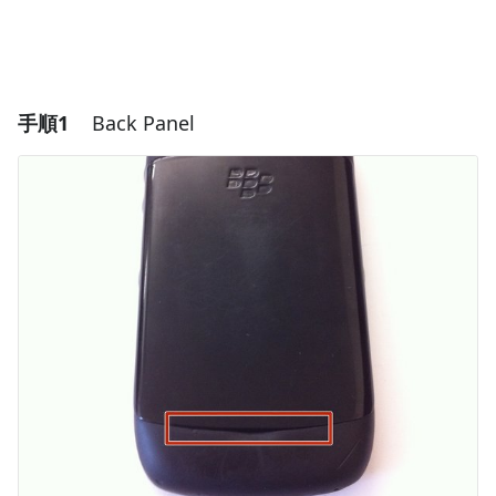
手順1
Back Panel