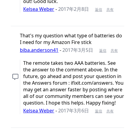
out! Good luck.
Kelsea Weber
-
2017年2月8日
返信
共有
That's my question what type of batteries do
I need for my Amazon Fire stick
biba.anderson41
-
2017年3月5日
返信
共有
The remote takes two AAA batteries. See
the answer to the comment above. In the
future, go ahead and post your question in
the Answers forum : ifixit.com/answers. You
may get an answer faster by posting where
all of our community members can see your
question. I hope this helps. Happy fixing!
Kelsea Weber
-
2017年3月6日
返信
共有