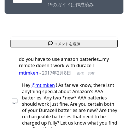
19のガイドは作成済み
コメントを追加
do you have to use amazon batteries...my
remote doesn't work with duracell
mtimken
-
2017年2月8日
返信
共有
Hey
@mtimken
! As far we know, there isnt
anything special about Amazon's AAA
batteries. Any two *new* AAA batteries
should work just fine. Are you certain both
of your Duracell batteries are new? Are they
rechargeable batteries that need to be
charged up fully? Let us know what you find