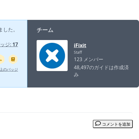
ました。
チーム
ッジ:
17
iFixit
Staff
123 メンバー
48,497のガイドは作成済
以上のバッジ
み
コメントを追加