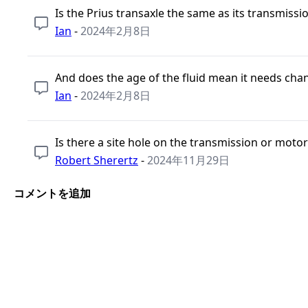
Is the Prius transaxle the same as its transmissi
Ian
-
2024年2月8日
And does the age of the fluid mean it needs cha
Ian
-
2024年2月8日
Is there a site hole on the transmission or moto
Robert Sherertz
-
2024年11月29日
コメントを追加