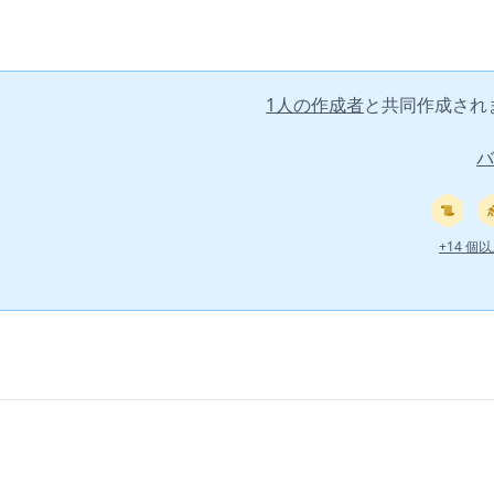
1人の作成者
と共同作成され
バ
+14 個