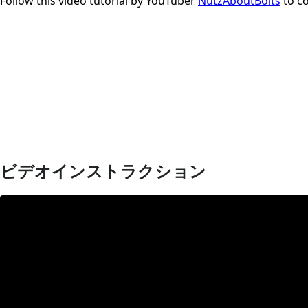
Follow this video tutorial by YouTuber
NutzAboutBolts
to co
ビデオインストラクション