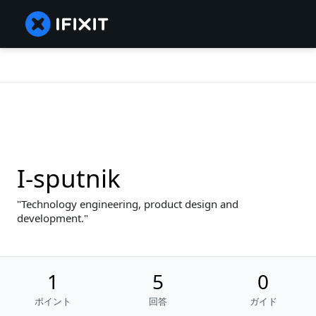
I-sputnik
Technology engineering, product design and
development.
1
5
0
ポイント
回答
ガイド