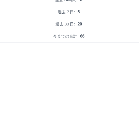
過去 7 日:
5
過去 30 日:
20
今までの合計
66