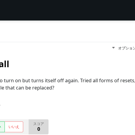
オプショ
all
to turn on but turns itself off again. Tried all forms of resets
ule that can be replaced?
す
スコア
い
いいえ
0