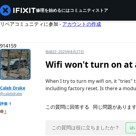
修理を始めるには
コミュニティ
ストア
リペアコミュニティに参加 -
アカウントの作成
914159
投稿日:
2025年8月27日
Wifi won't turn on at 
When I try to turn my wifi on, it "tries" 
Caleb Drake
including factory reset. Is there a mod
@calebdrake
評価: 1
この質問に回答する
同じ問題がありま
1
この質問は役に立ちましたか？
は