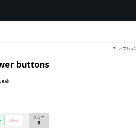
オプショ
wer buttons
weak
す
スコア
い
いいえ
0