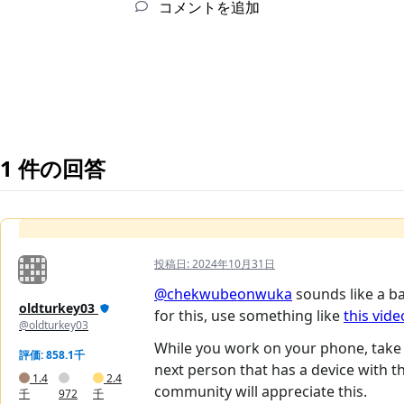
コメントを追加
1 件の回答
投稿日:
2024年10月31日
@chekwubeonwuka
sounds like a ba
oldturkey03
for this, use something like
this vide
@oldturkey03
While you work on your phone, take lo
評価: 858.1千
next person that has a device with t
1.4
2.4
community will appreciate this.
千
972
千