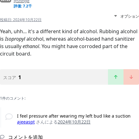
@shingle
評価: 7.2千
オプション
投稿日:
2024年10月22日
Yeah, uhh... it's a different kind of alcohol. Rubbing alcohol
is
Isopropyl
alcohol, whereas alcohol-based hand sanitizer
is usually
ethanol
. You might have corroded part of the
circuit board.
1
スコア
1件のコメント:
I feel pressure after wearing my left bud like a suction
ajeeaspt
さんによる
2024年10月22日
コメントを追加