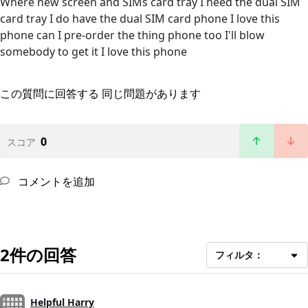
Where new screen and SIMs card tray I need the dual SIM
card tray I do have the dual SIM card phone I love this
phone can I pre-order the thing phone too I'll blow
somebody to get it I love this phone
この質問に回答する
同じ問題があります
0
スコア
コメントを追加
2件の回答
フィルタ：
Helpful Harry