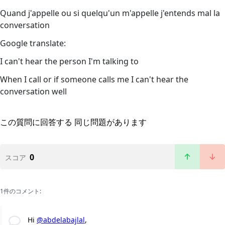
Quand j'appelle ou si quelqu'un m'appelle j'entends mal la
conversation
Google translate:
I can't hear the person I'm talking to
When I call or if someone calls me I can't hear the
conversation well
この質問に回答する
同じ問題があります
0
スコア
1件のコメント:
Hi
@abdelabajlal
,