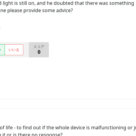
 light is still on, and he doubted that there was something
one please provide some advice?
す
スコア
い
いいえ
0
f life - to find out if the whole device is malfunctioning or 
 it or is there no response?