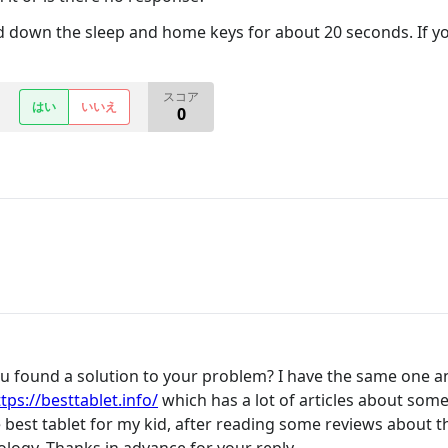
ld down the sleep and home keys for about 20 seconds. If you
スコア
はい
いいえ
0
u found a solution to your problem? I have the same one and
tps://besttablet.info/
which has a lot of articles about som
 the best tablet for my kid, after reading some reviews abou