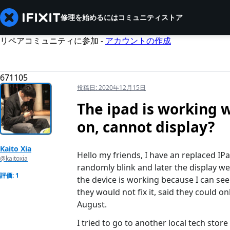
修理を始めるには
コミュニティ
ストア
リペアコミュニティに参加 -
アカウントの作成
671105
投稿日:
2020年12月15日
The ipad is working 
on, cannot display?
Kaito Xia
Hello my friends, I have an replaced IPa
@kaitoxia
randomly blink and later the display we
評価: 1
the device is working because I can see
they would not fix it, said they could o
August.
I tried to go to another local tech stor