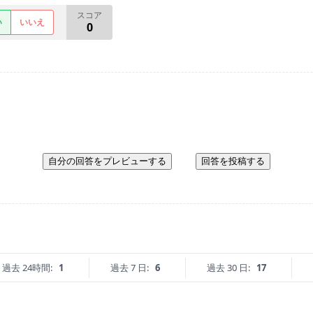
スコア
い
いいえ
0
自分の回答をプレビューする
回答を投稿する
過去 24時間:
1
過去 7 日:
6
過去 30 日:
17