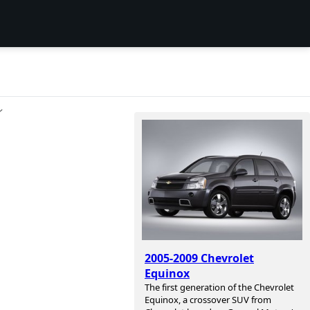
ン
2005-2009 Chevrolet
Equinox
The first generation of the Chevrolet
Equinox, a crossover SUV from