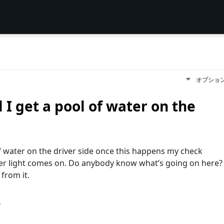
オプショ
 I get a pool of water on the
 of water on the driver side once this happens my check
er light comes on. Do anybody know what’s going on here?
 from it.
す