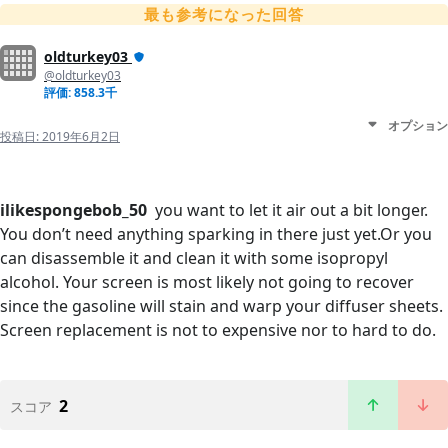
最も参考になった回答
oldturkey03
@oldturkey03
評価: 858.3千
オプション
投稿日:
2019年6月2日
ilikespongebob_50
you want to let it air out a bit longer.
You don’t need anything sparking in there just yet.Or you
can disassemble it and clean it with some isopropyl
alcohol. Your screen is most likely not going to recover
since the gasoline will stain and warp your diffuser sheets.
Screen replacement is not to expensive nor to hard to do.
2
スコア