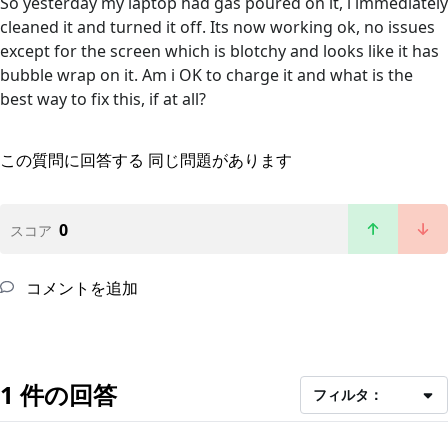
So yesterday my laptop had gas poured on it, i immediately
cleaned it and turned it off. Its now working ok, no issues
except for the screen which is blotchy and looks like it has
bubble wrap on it. Am i OK to charge it and what is the
best way to fix this, if at all?
この質問に回答する
同じ問題があります
0
スコア
コメントを追加
1 件の回答
フィルタ：