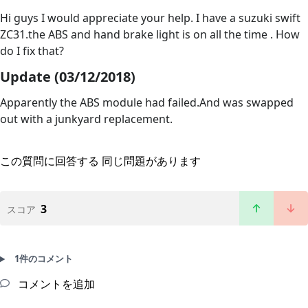
Hi guys I would appreciate your help. I have a suzuki swift
ZC31.the ABS and hand brake light is on all the time . How
do I fix that?
Update (03/12/2018)
Apparently the ABS module had failed.And was swapped
out with a junkyard replacement.
この質問に回答する
同じ問題があります
3
スコア
1件のコメント
コメントを追加