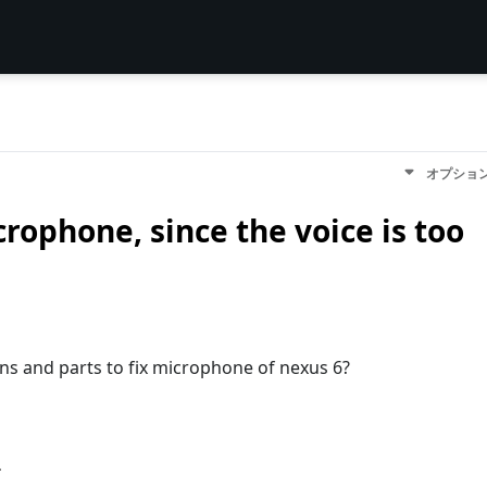
オプショ
rophone, since the voice is too
ons and parts to fix microphone of nexus 6?
す