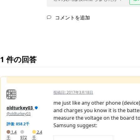
コメントを追加
1 件の回答
投稿日:
2017年3月18日
me just like any other phone (device)
oldturkey03
and charges you know it is the batte
@oldturkey03
measure the voltage on the board to
評価: 858.2千
Samsung suggest:
1.4
2.4
千
972
千