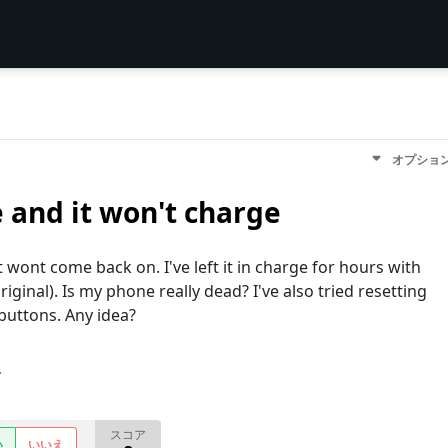
オプショ
 and it won't charge
 wont come back on. I've left it in charge for hours with
riginal). Is my phone really dead? I've also tried resetting
buttons. Any idea?
す
スコア
い
いいえ