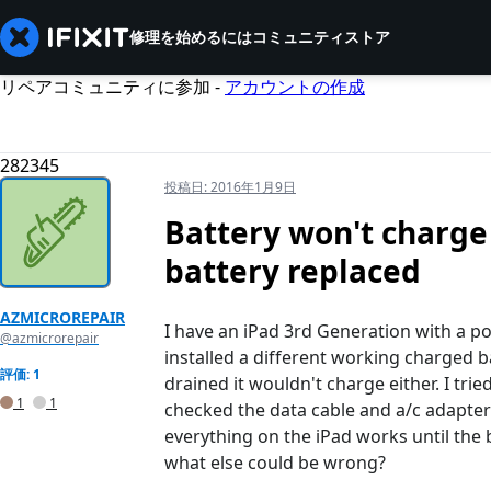
修理を始めるには
コミュニティ
ストア
リペアコミュニティに参加 -
アカウントの作成
282345
投稿日:
2016年1月9日
Battery won't charge
battery replaced
AZMICROREPAIR
I have an iPad 3rd Generation with a p
@azmicrorepair
installed a different working charged ba
評価: 1
drained it wouldn't charge either. I tr
1
1
checked the data cable and a/c adapter; a
everything on the iPad works until the 
what else could be wrong?