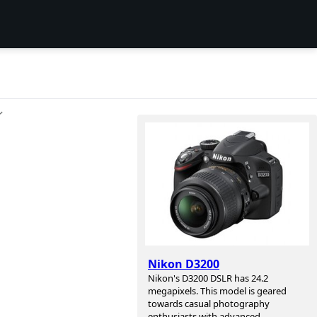
ン
Nikon D3200
Nikon's D3200 DSLR has 24.2
megapixels. This model is geared
towards casual photography
enthusiasts with advanced