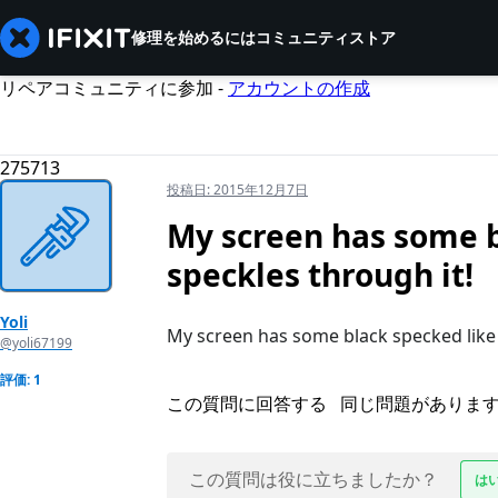
修理を始めるには
コミュニティ
ストア
リペアコミュニティに参加 -
アカウントの作成
275713
投稿日:
2015年12月7日
My screen has some b
speckles through it!
Yoli
My screen has some black specked like 
@yoli67199
評価: 1
この質問に回答する
同じ問題がありま
この質問は役に立ちましたか？
は