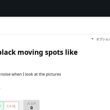
オプショ
lack moving spots like
noise when I look at the pictures
す
スコア
い
いいえ
0