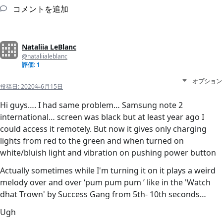
コメントを追加
Nataliia LeBlanc
@nataliialeblanc
評価: 1
オプション
投稿日:
2020年6月15日
Hi guys…. I had same problem… Samsung note 2
international… screen was black but at least year ago I
could access it remotely. But now it gives only charging
lights from red to the green and when turned on
white/bluish light and vibration on pushing power button
Actually sometimes while I'm turning it on it plays a weird
melody over and over ‘pum pum pum ’ like in the 'Watch
dhat Trown' by Success Gang from 5th- 10th seconds…
Ugh