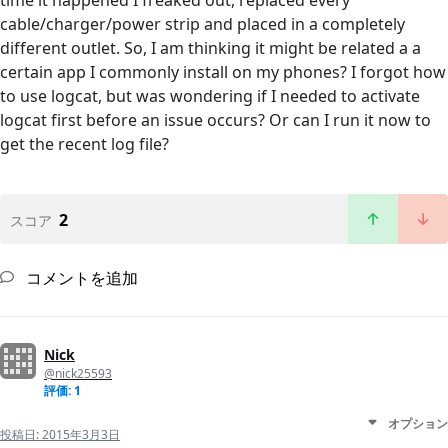
time it happened I freaked out, replaced every
cable/charger/power strip and placed in a completely
different outlet. So, I am thinking it might be related a a
certain app I commonly install on my phones? I forgot how
to use logcat, but was wondering if I needed to activate
logcat first before an issue occurs? Or can I run it now to
get the recent log file?
2
スコア
コメントを追加
Nick
@nick25593
評価: 1
オプション
投稿日:
2015年3月3日