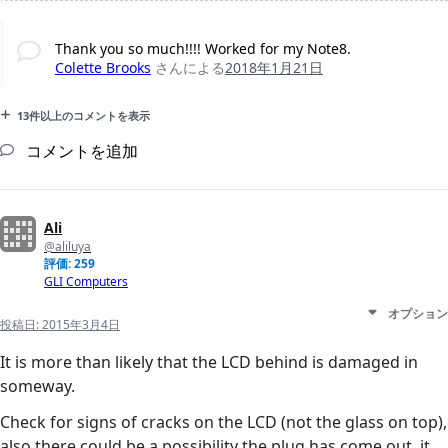
Thank you so much!!!! Worked for my Note8.
Colette Brooks
さんによる
2018年1月21日
13件以上のコメントを表示
コメントを追加
Ali
@aliluya
評価: 259
GLI Computers
オプション
投稿日:
2015年3月4日
It is more than likely that the LCD behind is damaged in
someway.
Check for signs of cracks on the LCD (not the glass on top),
also there could be a possibility the plug has come out, it