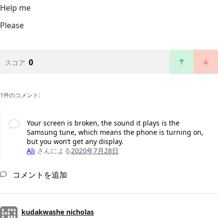
Help me
Please
0
スコア
1件のコメント:
Your screen is broken, the sound it plays is the
Samsung tune, which means the phone is turning on,
but you won’t get any display.
Ali
さんによる
2020年7月28日
コメントを追加
kudakwashe nicholas