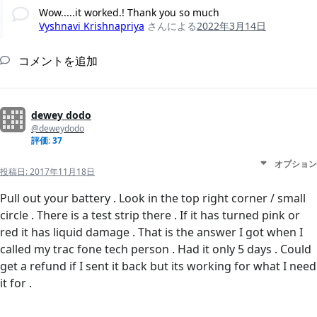
Wow.....it worked.! Thank you so much
Vyshnavi Krishnapriya
さんによる
2022年3月14日
コメントを追加
dewey dodo
@deweydodo
評価: 37
オプション
投稿日:
2017年11月18日
Pull out your battery . Look in the top right corner / small
circle . There is a test strip there . If it has turned pink or
red it has liquid damage . That is the answer I got when I
called my trac fone tech person . Had it only 5 days . Could
get a refund if I sent it back but its working for what I need
it for .