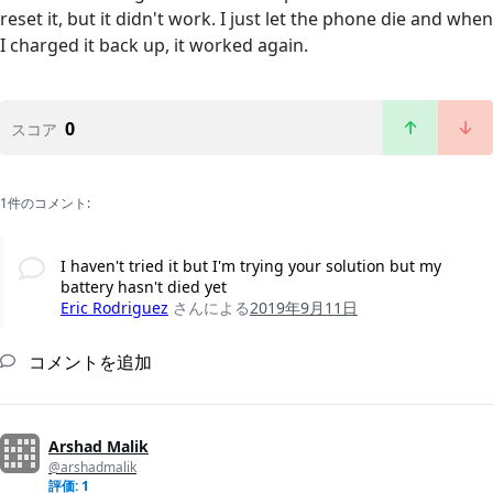
reset it, but it didn't work. I just let the phone die and when
I charged it back up, it worked again.
0
スコア
1件のコメント:
I haven't tried it but I'm trying your solution but my
battery hasn't died yet
Eric Rodriguez
さんによる
2019年9月11日
コメントを追加
Arshad Malik
@arshadmalik
評価: 1