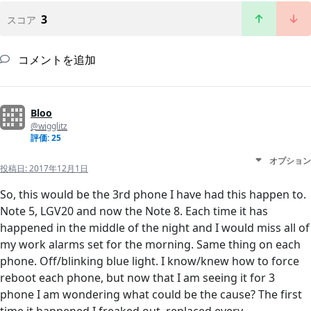
3
スコア
コメントを追加
Bloo
@wigglitz
評価: 25
オプション
投稿日:
2017年12月1日
So, this would be the 3rd phone I have had this happen to.
Note 5, LGV20 and now the Note 8. Each time it has
happened in the middle of the night and I would miss all of
my work alarms set for the morning. Same thing on each
phone. Off/blinking blue light. I know/knew how to force
reboot each phone, but now that I am seeing it for 3
phone I am wondering what could be the cause? The first