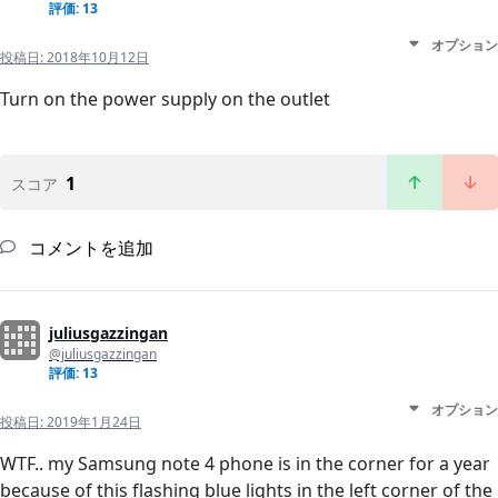
評価: 13
オプション
投稿日:
2018年10月12日
Turn on the power supply on the outlet
1
スコア
コメントを追加
juliusgazzingan
@juliusgazzingan
評価: 13
オプション
投稿日:
2019年1月24日
WTF.. my Samsung note 4 phone is in the corner for a year
because of this flashing blue lights in the left corner of the