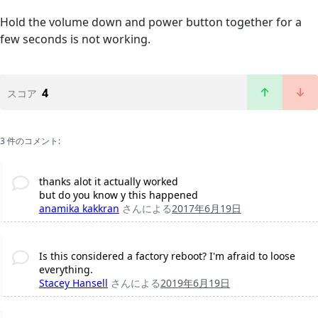
Hold the volume down and power button together for a
few seconds is not working.
4
スコア
3 件のコメント:
thanks alot it actually worked
but do you know y this happened
anamika kakkran
さんによる
2017年6月19日
Is this considered a factory reboot? I'm afraid to loose
everything.
Stacey Hansell
さんによる
2019年6月19日