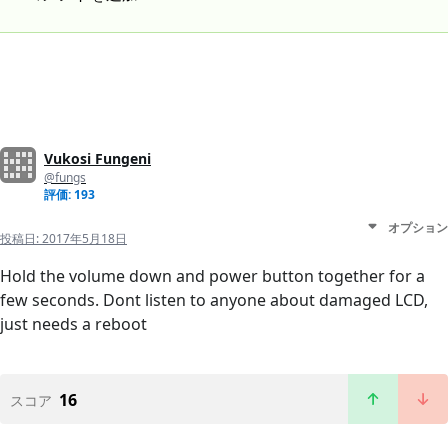
Vukosi Fungeni
@fungs
評価: 193
オプション
投稿日:
2017年5月18日
Hold the volume down and power button together for a
few seconds. Dont listen to anyone about damaged LCD,
just needs a reboot
16
スコア