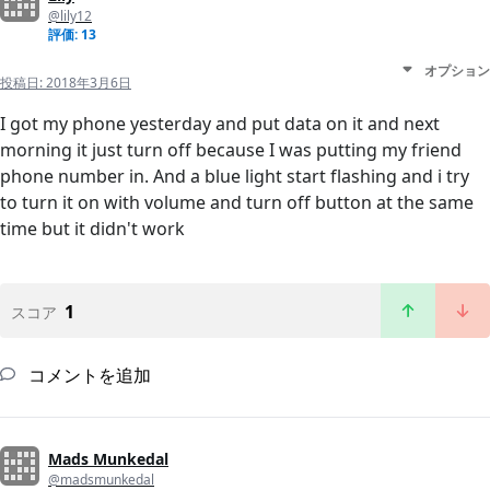
@lily12
評価: 13
オプション
投稿日:
2018年3月6日
I got my phone yesterday and put data on it and next
morning it just turn off because I was putting my friend
phone number in. And a blue light start flashing and i try
to turn it on with volume and turn off button at the same
time but it didn't work
1
スコア
コメントを追加
Mads Munkedal
@madsmunkedal