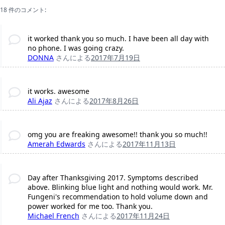
18 件のコメント:
it worked thank you so much. I have been all day with
no phone. I was going crazy.
DONNA
さんによる
2017年7月19日
it works. awesome
Ali Ajaz
さんによる
2017年8月26日
omg you are freaking awesome!! thank you so much!!
Amerah Edwards
さんによる
2017年11月13日
Day after Thanksgiving 2017. Symptoms described
above. Blinking blue light and nothing would work. Mr.
Fungeni's recommendation to hold volume down and
power worked for me too. Thank you.
Michael French
さんによる
2017年11月24日