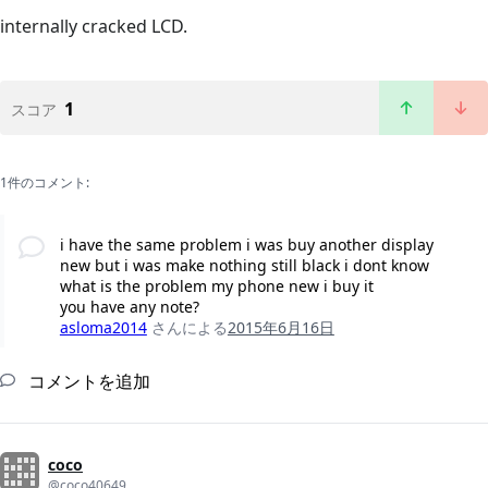
internally cracked LCD.
1
スコア
1件のコメント:
i have the same problem i was buy another display
new but i was make nothing still black i dont know
what is the problem my phone new i buy it
you have any note?
asloma2014
さんによる
2015年6月16日
コメントを追加
coco
@coco40649