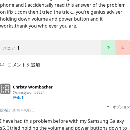
phone and I accidentally read this answer of the problem
on ifixit.com then I tried the trick…you’re genius adviser
holding down volume and power button and it
works.thank you who ever you are.
1
スコア
コメントを追加
Christy Wombacher
@christywom59224
評価: 1
オプション
投稿日:
2018年4月3日
I have had this problem before with my Samsung Galaxy
s5. I tried holding the volume and power buttons down to