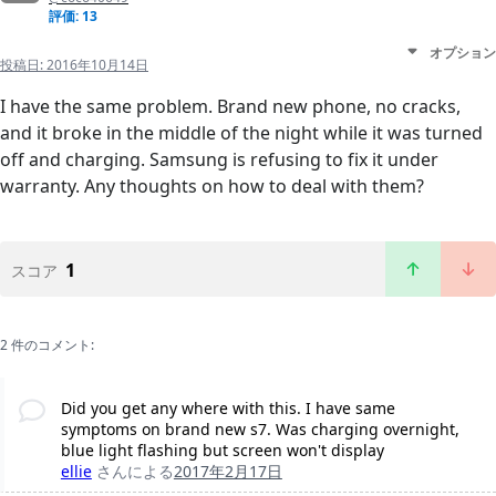
評価: 13
オプション
投稿日:
2016年10月14日
I have the same problem. Brand new phone, no cracks,
and it broke in the middle of the night while it was turned
off and charging. Samsung is refusing to fix it under
warranty. Any thoughts on how to deal with them?
1
スコア
2 件のコメント:
Did you get any where with this. I have same
symptoms on brand new s7. Was charging overnight,
blue light flashing but screen won't display
ellie
さんによる
2017年2月17日