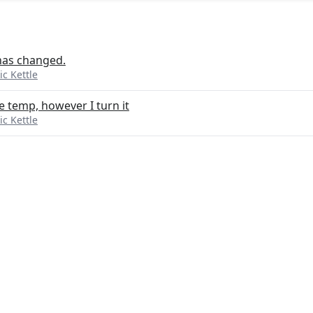
 has changed.
ic Kettle
 temp, however I turn it
ic Kettle